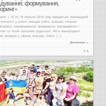
ядування: формування,
торинг»
країни з 15 по 19 вересня 2019 року відбудеться міжнародний
тентності у роботі закладів освіти, культури, охорони
 місцевого самоврядування: формування, впровадження і
итви та Латвії (програма додається). Мета міжнародного
м досвідом у сферах культури, освіти, […]
Детальніше →
8