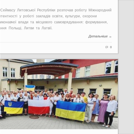
і Сеймасу Литовської Республіки розпочав роботу Міжнародний
тентності у роботі закладів освіти, культури, охорони
 виконавчої влади та місцевого самоврядування: формування,
ання Польщі, Литви та Латвії.
Детальніше →
0