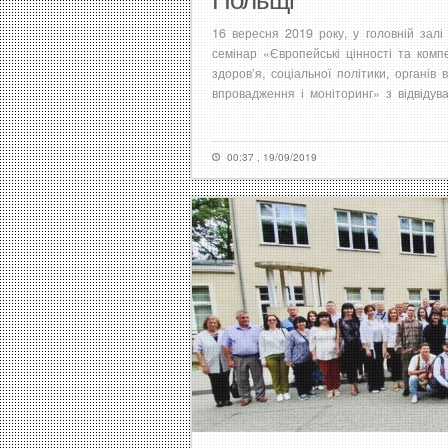
16 вересня 2019 року, у головній зал
семінар «Європейські цінності та компе
здоров’я, соціальної політики, органів
впровадження і моніторинг» з відвідув
00:37 , 19/09/2019