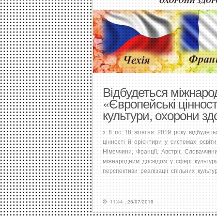
Відбудеться міжнарод
«Європейські цінності
культури, охорони здо
з 8 по 18 жовтня 2019 року відбудетьс
цінності й орієнтири у системах освіти
Німеччини, Франції, Австрії, Словаччи
міжнародним досвідом у сфері культури
перспективи реалізації спільних культур
11:44 , 25/07/2019