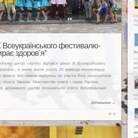
2 
За
об
 Всеукраїнського фестивалю-
рає здоров’я”
У
з 
ячому центрі «Артек» відбувся фінал IX Всеукраїнського
Мі
реа
оров’я», в якому взяли участь 23 команди-переможниці
тя фіналу фестивалю відбулось за участю його організаторів
 спорту України, Міністерства освіти і науки України,
го державного центру позашкільної освіти, Всеукраїнської
Мі
“Р
Детальніше →
0
«П
ре
ох