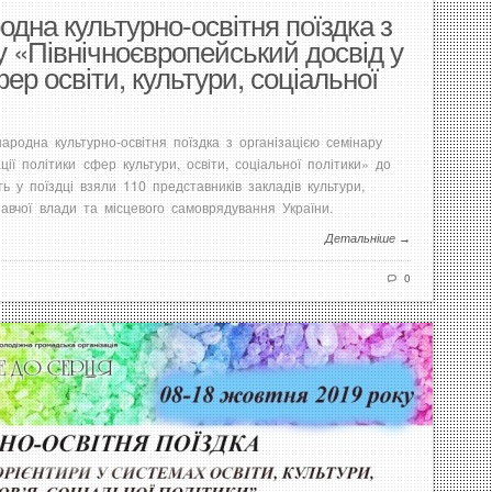
дна культурно-освітня поїздка з
у «Північноєвропейський досвід у
фер освіти, культури, соціальної
ародна культурно-освітня поїздка з організацією семінару
ції політики сфер культури, освіти, соціальної політики» до
ть у поїздці взяли 110 представників закладів культури,
навчої влади та місцевого самоврядування України.
Детальніше →
0