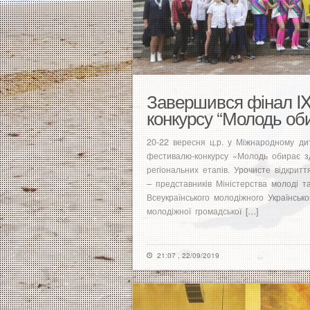
Завершився фінал IX
конкурсу “Молодь оби
20-22 вересня ц.р. у Міжнародному дит
фестивалю-конкурсу «Молодь обирає зд
регіональних етапів. Урочисте відкрит
– представників Міністерства молоді та
Всеукраїнського молодіжного Українсько
молодіжної громадської […]
21:07 , 22/09/2019