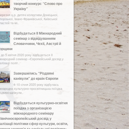
творчий конкурс “Слово про
Україну”
березня ц.р. дитячі колективи Донецької,
порізької, Івано-Франківської, Київської
ластей та мі..
Відбудеться ІІ Міжнародний
семінар з відвідуванням
Словаччини, Чехії, Австрії й
горщини
1 до 5 квітня 2020 року відбудеться ІІ
жнародний семінар «Європейський досвід у
лізації політ..
Завершились “Різдвяні
канікули” до країн Європи
4-10 січня 2020 року відбулась
жнародна культурно-просвітницька поїздка
іздвяні канікули..
Відбудеться культурно-освітня
поїздка з організацією
міжнародного семінару
івнічноєвропейський досвід у
алізації політики сфер культури, освіти,
орони здоров’я та соціальної політики»