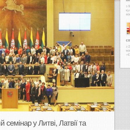
з 
ку
мі
сп
з 
мі
«Є
 семінар у Литві, Латвії та