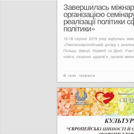
Завершилась міжнаро
організацією семінар
реалізації політики с
політики»
10-18 серпня 2019 року відбулась міжн
«Північноєвропейський досвід у реаліза
Польщі, Швеції, Норвегії та Данії. Учас
освіти, охорони здоров`я, органів вико
19:00 , 19/08/2019