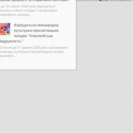
9 до 18 серпня 2020 року відбудеться
льтурно-освітня поїздка з організацією
жнародного семінар..
Відбудеться міжнародна
культурно-просвітницька
поїздка “Європейська
івдружність”
23 квітня до 01 травня 2020 року заплановано
жнародну культурно-просвітницьку поїздку
вропейсь..