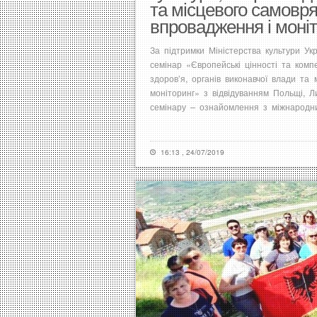
та місцевого самовр
впровадження і моні
За підтримки Міністерства культури У
семінар «Європейські цінності та компе
здоров’я, органів виконавчої влади та
моніторинг» з відвідуванням Польщі, Л
семінару – ознайомлення з міжнародни
16:13 , 24/07/2019