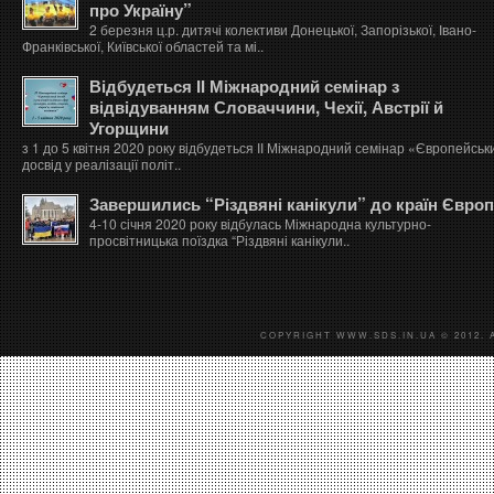
про Україну”
2 березня ц.р. дитячі колективи Донецької, Запорізької, Івано-
Франківської, Київської областей та мі..
Відбудеться ІІ Міжнародний семінар з
відвідуванням Словаччини, Чехії, Австрії й
Угорщини
з 1 до 5 квітня 2020 року відбудеться ІІ Міжнародний семінар «Європейськ
досвід у реалізації політ..
Завершились “Різдвяні канікули” до країн Євро
4-10 січня 2020 року відбулась Міжнародна культурно-
просвітницька поїздка “Різдвяні канікули..
COPYRIGHT WWW.SDS.IN.UA © 2012. 