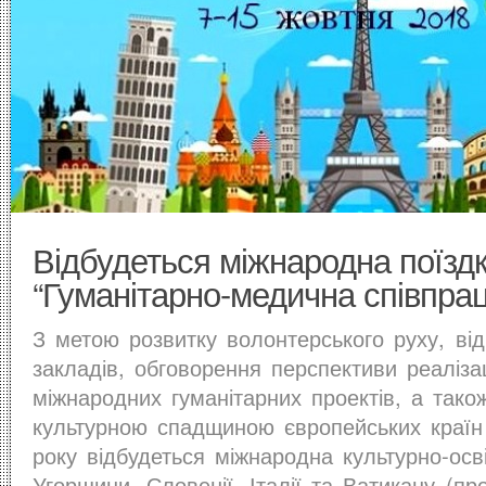
Відбудеться міжнародна поїзд
“Гуманітарно-медична співпра
З метою розвитку волонтерського руху, ві
закладів, обговорення перспективи реалізац
міжнародних гуманітарних проектів, а так
культурною спадщиною європейських країн
року відбудеться міжнародна культурно-осв
Угорщини, Словенії, Італії та Ватикану (пр