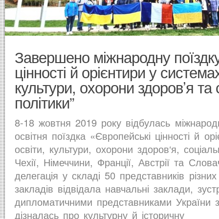
Завершено міжнародну поїздку
цінності й орієнтири у системах
культури, охорони здоров’я та 
політики”
8-18 жовтня 2019 року відбулась міжнарод
освітня поїздка «Європейські цінності й ор
освіти, культури, охорони здоров‘я, соціал
Чехії, Німеччини, Франції, Австрії та Слова
делегація у складі 50 представників різних 
закладів відвідала навчальні заклади, зуст
дипломатичними представниками України з
дізналась про культурну й історичну