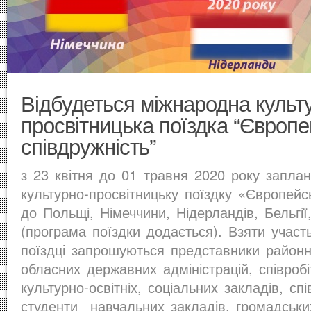
Відбудеться міжнародна культ
просвітницька поїздка “Європ
співдружність”
з 23 квітня до 01 травня 2020 року запла
культурно-просвітницьку поїздку «Європейс
до Польщі, Німеччини, Нідерландів, Бельгі
(програма поїздки додається). Взяти участ
поїздці запрошуються представники районни
обласних державних адміністрацій, співроб
культурно-освітніх, соціальних закладів, спі
студенти навчальних закладів, громадських