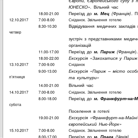
Європи, Європейського суду з 
Вільний час
ЮНЕСКО».
Переїзд до
. П
м. Мец
(Франція)
18.00-21.00
12.10.2017
7.00-8.00
Сніданок. Звільнення готелю
Відвідування медичних закладів 
8.30-10.30
четвер
зустріч з представниками медичн
організацій
Переїзд до
)
м. Париж
(Франція
11.00-17.00
Екскурсія «Закохатися у Пари
18.00-22.00
13.10.2017
7.00-9.00
Сніданок
Екскурсія «Париж – місто особ
9.00-13.00
п’ятниця
та культури»
Вільний час
14.00-21.00
14.10.2017
7.00-8.00
Сніданок. Звільнення готелю
Переїзд до
м. Франкфурт-на-М
8.00-18.00
субота
Поселення в готелі
Екскурсія «Франкфурт-на-Майн
19.00-21.00
європейський Нью-Йорк»
15.10.2017
7.00-8.00
Сніданок. Звільнення готелю
Переїзд до
м. Прага
(Чехія)
8.00-17.00