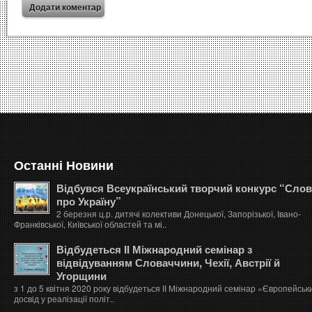
Останні Новини
Відбувся Всеукраїнський творчий конкурс “Сло
про Україну”
2 березня ц.р. дитячі колективи Донецької, Запорізької, Івано-
Франківської, Київської областей та мі..
Відбудеться ІІ Міжнародний семінар з
відвідуванням Словаччини, Чехії, Австрії й
Угорщини
з 1 до 5 квітня 2020 року відбудеться ІІ Міжнародний семінар «Європейськ
досвід у реалізації політ..