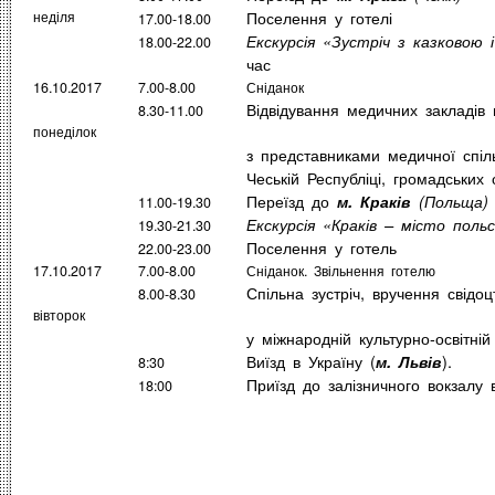
Поселення у готелі
неділя
17.00-18.00
Екскурсія «Зустріч з казковою
18.00-22.00
час
16.10.2017
7.00-8.00
Сніданок
Відвідування медичних закладів м
8.30-11.00
понеділок
з представниками медичної спіл
Чеській Республіці, громадських 
Переїзд до
м. Краків
(Польща)
11.00-19.30
Екскурсія «Краків – місто польс
19.30-21.30
Поселення у готель
22.00-23.00
17.10.2017
7.00-8.00
Сніданок. Звільнення готелю
Спільна зустріч, вручення свідоц
8.00-8.30
вівторок
у міжнародній культурно-освітній
Виїзд в Україну (
).
м. Львів
8:30
Приїзд до залізничного вокзалу
18:00