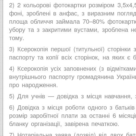
2) 2 кольорові фотокартки розміром 3,5х4,
фоні, зроблені в анфас, з виразним погля
площа обличчя займала 70–80% фотокартки
убору та з закритими вустами, зроблена не
тому.
3) Ксерокопія першої (титульної) сторінки 
паспорту та копії всіх сторінок, на яких є б
4) Ксерокопія усіх заповнених (з відмітками
внутрішнього паспорту громадянина України
про народження.
5) Для учнів — довідка з місця навчання, 
6) Довідка з місця роботи одного з батькі
розмір заробітної плати за останні 6 міся
бланку організації, завірена печаткою.
7) Нотаріальна заява (дозвіл) від двох ба