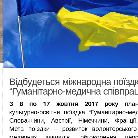
Відбудеться міжнародна поїзд
“Гуманітарно-медична співпра
З 8 по 17 жовтня 2017 року
плану
культурно-освітня поїздка “Гуманітарно-ме
Словаччини, Австрії, Німеччини, Франції
Мета поїздки – розвиток волонтерського 
медичних закладів, обговорення персп