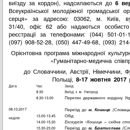
виїзду за кордон), надсилаються до
6 ве
Всеукраїнської молодіжної громадської ор
серця» за адресою: 03062, м. Київ, ву
31/40, офіс 62 або надаються особисто
реєстрації за телефонами: (044) 501-01-1
(097) 908-52-28, (050) 447-49-68, (093) 214
Орієнтовна програма міжнародної
культур
«Гуманітарно-медична співп
до Словаччини, Австрії, Німеччини, Фр
Польщі,
8-17 жовтня 2017 
Дата
Час
Захід
8.30
Виїзд з м. Ужгород
Перетин державного кордону Ук
8.30-13.00
Переїзд до
08.10.2017
м. Кошице
(Словаць
Обід
13.00-13.45
неділя
Екскурсія «Кошице – східна ст
14.00-15.30
Переїзд до
м. Братислава
(Сло
15.30-23.00