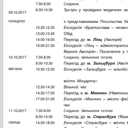
7.00-8.00
Сніданок
Зустріч у провідних медичних з
8.30-10.30
09.10.2017
з представниками Посольства Ук
понеділок
Екскурсія «Братислава – незви
10.30-12.30
Обід
13.00-13.45
Переїзд до
м. Лінц
(Австрія)
14.00-19.00
Екскурсія «Лінц – адміністрат
19.00-21.30
. Поселення у 
Верхня Австрія»
10.10.2017
7.00-8.00
Сніданок, звільнення готелю
Переїзд до
м. Зальцбург
(Авст
8.00-10.30
вівторок
Екскурсія
«Зальцбург — альпійсь
10.30-12.30
місто Моцарта»
Вільний час
12.30-14.30
Переїзд в
м. Мюнхен
(Німеччин
14.30-17.00
Екскурсія «Мюнхен – місто фед
17.00-21.00
час
11.10.2017
7.00-8.00
Сніданок. Звільнення готелю
Переїзд до
м. Страсбург
(Фран
8.00-14.00
середа
Екскурсія «Страсбург – місто
14.00-18.00