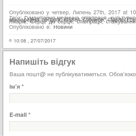
Опубліковано у четвер, Липень 27th, 2017 at 10
Теги:
Гуманітарно-медична співпраця
,
культурно
міжнародна поїздка
,
Павел Горинов
,
Павло Гор
лікарів
,
Серце до серця
,
співпраця
,
стажування
Опубліковано в:
Новини
10:08 , 27/07/2017
Напишіть відгук
Ваша пошт@ не публікуватиметься.
Обов’язко
Ім’я
*
E-mail
*