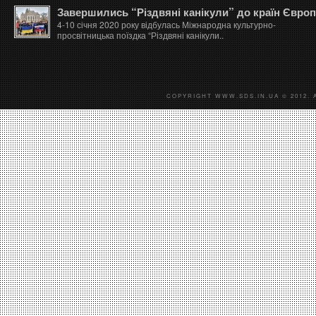
Завершились “Різдвяні канікули” до країн Євро
4-10 січня 2020 року відбулась Міжнародна культурно-
просвітницька поїздка “Різдвяні канікули..
COPYRIGHT WWW.SDS.IN.UA © 2012. 