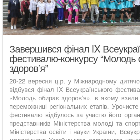
Завершився фінал IX Всеукраї
фестивалю-конкурсу “Молодь 
здоров’я”
20-22 вересня ц.р. у Міжнародному дитячо
відбувся фінал IX Всеукраїнського фестив
«Молодь обирає здоров’я», в якому взяли
переможниці регіональних етапів. Урочисте
фестивалю відбулось за участю його органі
представників Міністерства молоді та спор
Міністерства освіти і науки України, Всеукр
молодіжного Українського державного цент