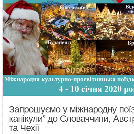
Запрошуємо у міжнародну поїзд
канікули” до Словаччини, Авст
та Чехії