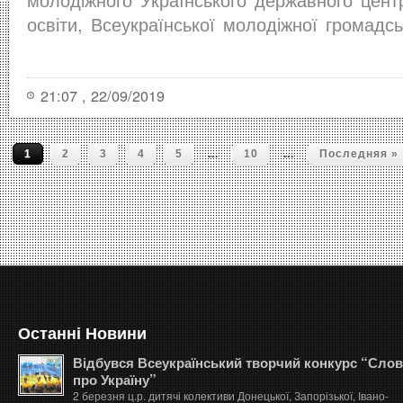
освіти, Всеукраїнської молодіжної громадсь
21:07 , 22/09/2019
...
...
1
2
3
4
5
10
Последняя »
Останні Новини
Відбувся Всеукраїнський творчий конкурс “Сло
про Україну”
2 березня ц.р. дитячі колективи Донецької, Запорізької, Івано-