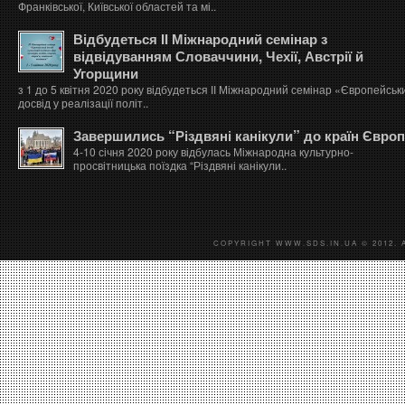
Франківської, Київської областей та мі..
Відбудеться ІІ Міжнародний семінар з
відвідуванням Словаччини, Чехії, Австрії й
Угорщини
з 1 до 5 квітня 2020 року відбудеться ІІ Міжнародний семінар «Європейськ
досвід у реалізації політ..
Завершились “Різдвяні канікули” до країн Євро
4-10 січня 2020 року відбулась Міжнародна культурно-
просвітницька поїздка “Різдвяні канікули..
COPYRIGHT WWW.SDS.IN.UA © 2012. 