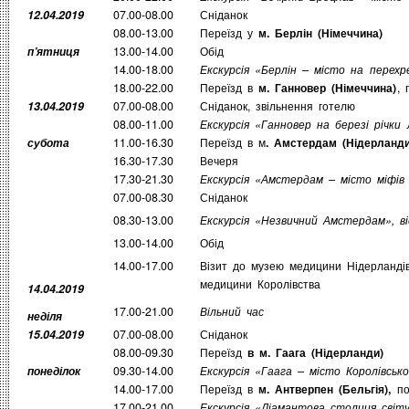
12.04.2019
07.00-08.00
Сніданок
08.00-13.00
Переїзд у
м. Берлін (Німеччина)
п’ятниця
13.00-14.00
Обід
14.00-18.00
Екскурсія «Берлін – місто на перехр
18.00-22.00
Переїзд в
м. Ганновер (Німеччина)
, 
13.04.2019
07.00-08.00
Сніданок, звільнення готелю
08.00-11.00
Екскурсія «Ганновер на березі річки
субота
11.00-16.30
Переїзд в м
. Амстердам (Нідерланди
16.30-17.30
Вечеря
17.30-21.30
Екскурсія «Амстердам – місто міфів 
07.00-08.30
Сніданок
08.30-13.00
Екскурсія «Незвичний Амстердам», ві
13.00-14.00
Обід
14.00-17.00
Візит до музею медицини Нідерландів
медицини Королівства
14.04.2019
17.00-21.00
Вільний час
неділя
15.04.2019
07.00-08.00
Сніданок
08.00-09.30
Переїзд
в м. Гаага (Нідерланди)
понеділок
09.30-14.00
Екскурсія «Гаага – місто Королівськ
14.00-17.00
Переїзд в
м. Антверпен (Бельгія),
по
17.00-21.00
Екскурсія «Діамантова столиця світу 