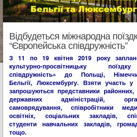
Відбудеться міжнародна поїзд
“Європейська співдружність”
З 11 по 19 квітня 2019 року заплан
культурно-просвітницьку поїздк
співдружність» до Польщі, Німеччи
Бельгії, Люксембургу.
Взяти участь у 
запрошуються представники районних, 
державних адміністрацій, орг
самоврядування, співробітники меди
освітніх, соціальних закладів, спі
студенти навчальних закладів, громад
тощо.