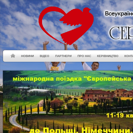
НОВИНИ
ВІДЕО
ПАРТНЕРИ
ПРО НАС
КЕРІВНИЦТВО
КОНТ