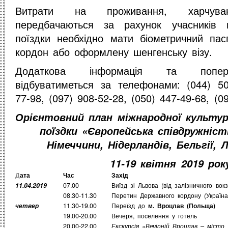
Витрати на проживання, харчув
передбачаються за рахунок учасників п
поїздки необхідно мати біометричний пас
кордон або оформлену шенгенську візу.
Додаткова інформація та попере
відбуватиметься за телефонами: (044) 50
77-98, (097) 908-52-28, (050) 447-49-68, (0
Орієнтовний план міжнародної культур
поїздки «Європейська співдружніст
Німеччини, Нідерландів, Бельгії,
11-19 квітня 2019 рок
Д
ата
Час
Захід
11.04.2019
07.00
Виїзд зі Львова (від залізничного вокз
08.30-11.30
Перетин Державного кордону (Україн
четвер
11.30-19.00
Переїзд до
м. Вроцлав (Польща)
19.00-20.00
Вечеря, поселення у готель
20.00-22.00
Екскурсія «Вечірній Вроцлав – місто 