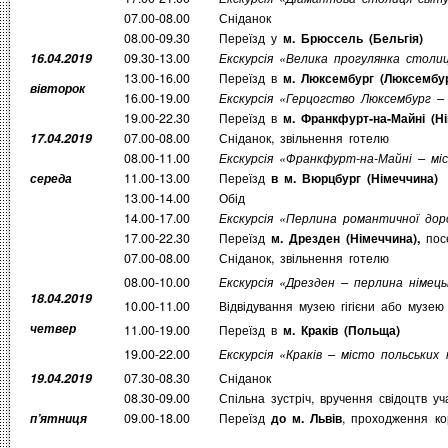
07.00-08.00
Сніданок
08.00-09.30
Переїзд у
м. Брюссель (Бельгія)
16.04.2019
09.30-13.00
Екскурсія «Велика прогулянка столи
13.00-16.00
Переїзд в
м. Люксембург (Люксембур
вівторок
16.00-19.00
Екскурсія «Герцогство Люксембург –
19.00-22.30
Переїзд в
м. Франкфурт-на-Майні (Н
17.04.2019
07.00-08.00
Сніданок, звільнення готелю
08.00-11.00
Екскурсія «Франкфурт-на-Майні – мі
середа
11.00-13.00
Переїзд
в м. Вюрцбург (Німеччина)
13.00-14.00
Обід
14.00-17.00
Екскурсія «Перлина романтичної дор
17.00-22.30
Переїзд
м. Дрезден (Німеччина),
посе
07.00-08.00
Сніданок, звільнення готелю
08.00-10.00
Екскурсія «Дрезден – перлина німець
18.04.2019
10.00-11.00
Відвідування музею гігієни або музе
четвер
11.00-19.00
Переїзд в
м. Краків (Польща)
19.00-22.00
Екскурсія «Краків – місто польських
19.04.2019
07.30-08.30
Сніданок
08.30-09.00
Спільна зустріч, вручення свідоцтв у
п’ятниця
09.00-18.00
Переїзд
до м. Львів
, проходження ко