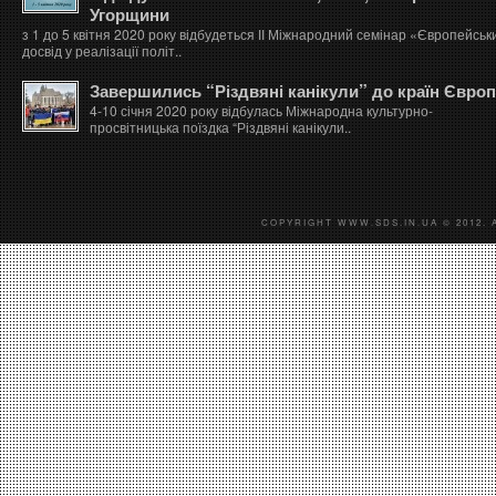
Угорщини
з 1 до 5 квітня 2020 року відбудеться ІІ Міжнародний семінар «Європейськ
досвід у реалізації політ..
Завершились “Різдвяні канікули” до країн Євро
4-10 січня 2020 року відбулась Міжнародна культурно-
просвітницька поїздка “Різдвяні канікули..
COPYRIGHT WWW.SDS.IN.UA © 2012. 