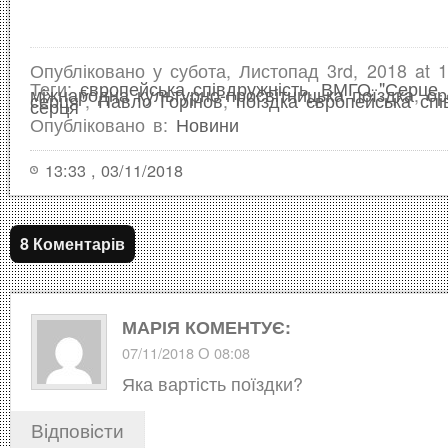
Опубліковано у субота, Листопад 3rd, 2018 at 1
Теги:
європейська співдружність
,
ВМГО "Серце 
міжнародна культурно-просвітницька поїздка
,
ор
серця"
,
Павло Горінов
,
поїздка європейська спі
серця
Опубліковано в:
Новини
13:33 , 03/11/2018
8 Коментарів
МАРІЯ
КОМЕНТУЄ:
07/11/2018 О 08:08
Яка вартість поїздки?
Відповіcти