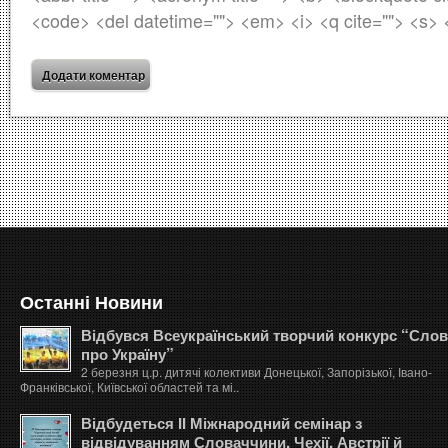
<code> <del datetime=""> <em> <i> <q cite=""> <s> 
Останні Новини
Відбувся Всеукраїнський творчий конкурс “Сло
про Україну”
2 березня ц.р. дитячі колективи Донецької, Запорізької, Івано-
Франківської, Київської областей та мі..
Відбудеться ІІ Міжнародний семінар з
відвідуванням Словаччини, Чехії, Австрії й