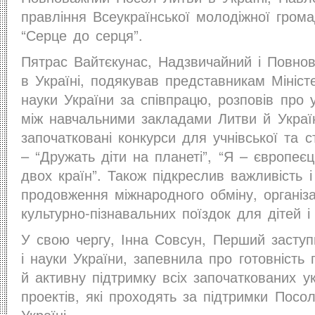
правління Всеукраїнської молодіжної громад
“Серце до серця”.
Пятрас Вайтєкунас, Надзвичайний і Повно
в Україні, подякував представникам Міністе
науки України за співпрацю, розповів про 
між навчальними закладами Литви й Украї
започатковані конкурси для учнівської та с
– “Дружать діти на планеті”, “Я – європеє
двох країн”. Також підкреслив важливість і
продовження міжнародного обміну, організа
культурно-пізнавальних поїздок для дітей і
У свою чергу, Інна Совсун, Перший заступн
і науки України, запевнила про готовність 
й активну підтримку всіх започаткованих у
проектів, які проходять за підтримки Посо
Україні.