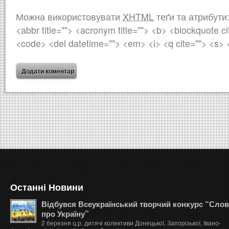
Можна використовувати
XHTML
теґи та атрибути
<abbr title=""> <acronym title=""> <b> <blockquote ci
<code> <del datetime=""> <em> <i> <q cite=""> <s> 
Останні Новини
Відбувся Всеукраїнський творчий конкурс “Сло
про Україну”
2 березня ц.р. дитячі колективи Донецької, Запорізької, Івано-