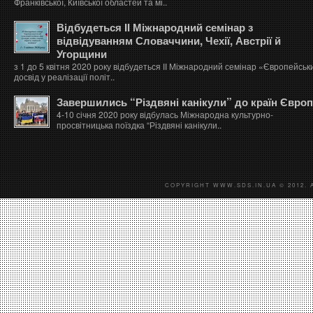
Франківської, Київської областей та мі..
Відбудеться ІІ Міжнародний семінар з
відвідуванням Словаччини, Чехії, Австрії й
Угорщини
з 1 до 5 квітня 2020 року відбудеться ІІ Міжнародний семінар «Європейськ
досвід у реалізації політ..
Завершились “Різдвяні канікули” до країн Євро
4-10 січня 2020 року відбулась Міжнародна культурно-
просвітницька поїздка “Різдвяні канікули..
COPYRIGHT WWW.SDS.IN.UA © 2012. 