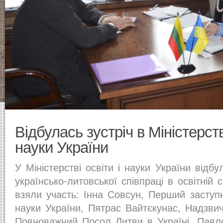
Відбулась зустріч в Міністерстві
науки України
У Міністерстві освіти і науки України відб
українсько-литовської співпраці в освітній 
взяли участь: Інна Совсун, Перший заступни
науки України, Пятрас Вайтєкунас, Надзвич
Повноважний Посол Литви в Україні, Павло