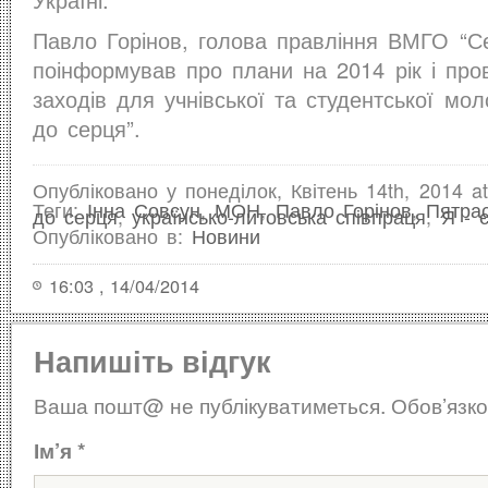
Павло Горінов, голова правління ВМГО “С
поінформував про плани на 2014 рік і про
заходів для учнівської та студентської мо
до серця”.
Опубліковано у понеділок, Квітень 14th, 2014 at
Теги:
Інна Совсун
,
МОН
,
Павло Горінов
,
Пятра
до серця
,
українсько-литовська співпраця
,
Я - 
Опубліковано в:
Новини
16:03 , 14/04/2014
Напишіть відгук
Ваша пошт@ не публікуватиметься.
Обов’язко
Ім’я
*