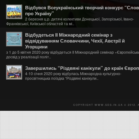
Відбувся Всеукраїнський творчий конкурс “Сло
про Україну”
2 березня ц.р. дитячі колективи Донецької, Запорізької, Івано-
Франківської, Київської областей та мі..
Відбудеться ІІ Міжнародний семінар з
відвідуванням Словаччини, Чехії, Австрії й
Угорщини
з 1 до 5 квітня 2020 року відбудеться ІІ Міжнародний семінар «Європейськ
досвід у реалізації політ..
Завершились “Різдвяні канікули” до країн Євро
4-10 січня 2020 року відбулась Міжнародна культурно-
просвітницька поїздка “Різдвяні канікули..
COPYRIGHT WWW.SDS.IN.UA © 2012. 