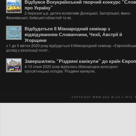
Відбувся Всеукраїнський творчий конкурс “Сло
про Україну”
2 березня ц.р. дитячі колективи Донецької, Запорізької, Івано-
Франківської, Київської областей та мі..
Відбудеться ІІ Міжнародний семінар з
відвідуванням Словаччини, Чехії, Австрії й
Угорщини
з 1 до 5 квітня 2020 року відбудеться ІІ Міжнародний семінар «Європейськ
досвід у реалізації політ..
Завершились “Різдвяні канікули” до країн Євро
4-10 січня 2020 року відбулась Міжнародна культурно-
просвітницька поїздка “Різдвяні канікули..
COPYRIGHT WWW.SDS.IN.UA © 2012. 