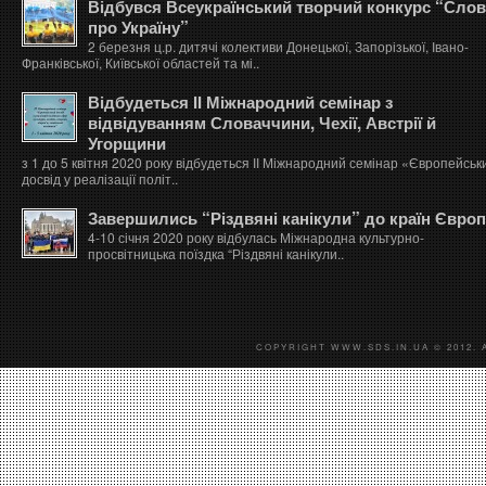
Відбувся Всеукраїнський творчий конкурс “Сло
про Україну”
2 березня ц.р. дитячі колективи Донецької, Запорізької, Івано-
Франківської, Київської областей та мі..
Відбудеться ІІ Міжнародний семінар з
відвідуванням Словаччини, Чехії, Австрії й
Угорщини
з 1 до 5 квітня 2020 року відбудеться ІІ Міжнародний семінар «Європейськ
досвід у реалізації політ..
Завершились “Різдвяні канікули” до країн Євро
4-10 січня 2020 року відбулась Міжнародна культурно-
просвітницька поїздка “Різдвяні канікули..
COPYRIGHT WWW.SDS.IN.UA © 2012. 