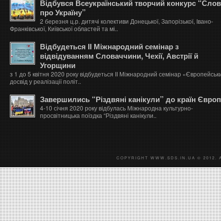
Відбувся Всеукраїнський творчий конкурс “Сло
про Україну”
2 березня ц.р. дитячі колективи Донецької, Запорізької, Івано-
Франківської, Київської областей та мі..
Відбудеться ІІ Міжнародний семінар з
відвідуванням Словаччини, Чехії, Австрії й
Угорщини
з 1 до 5 квітня 2020 року відбудеться ІІ Міжнародний семінар «Європейськ
досвід у реалізації політ..
Завершились “Різдвяні канікули” до країн Євро
4-10 січня 2020 року відбулась Міжнародна культурно-
просвітницька поїздка “Різдвяні канікули..
COPYRIGHT WWW.SDS.IN.UA © 2012. 