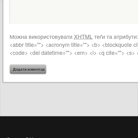
Можна використовувати
XHTML
теґи та атрибути
<abbr title=""> <acronym title=""> <b> <blockquote ci
<code> <del datetime=""> <em> <i> <q cite=""> <s> 