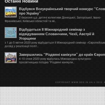
Останні Новини
Відбувся Всеукраїнський творчий конкурс “Сло
про Україну”
2 березня ц.р. дитячі колективи Донецької, Запорізької, Івано-
Франківської, Київської областей та мі..
Відбудеться ІІ Міжнародний семінар з
відвідуванням Словаччини, Чехії, Австрії й
Угорщини
з 1 до 5 квітня 2020 року відбудеться ІІ Міжнародний семінар «Європейськ
досвід у реалізації політ..
Завершились “Різдвяні канікули” до країн Євро
4-10 січня 2020 року відбулась Міжнародна культурно-
просвітницька поїздка “Різдвяні канікули..
COPYRIGHT WWW.SDS.IN.UA © 2012. 