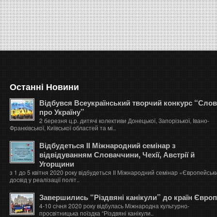
Останні Новини
Відбувся Всеукраїнський творчий конкурс “Сло
про Україну”
2 березня ц.р. дитячі колективи Донецької, Запорізької, Івано-
Франківської, Київської областей та мі..
Відбудеться ІІ Міжнародний семінар з
відвідуванням Словаччини, Чехії, Австрії й
Угорщини
з 1 до 5 квітня 2020 року відбудеться ІІ Міжнародний семінар «Європейськ
досвід у реалізації політ..
Завершились “Різдвяні канікули” до країн Євро
4-10 січня 2020 року відбулась Міжнародна культурно-
просвітницька поїздка “Різдвяні канікули..