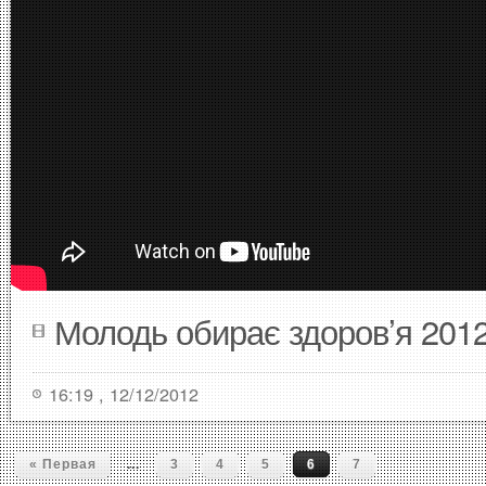
Молодь обирає здоров’я 201
16:19 , 12/12/2012
...
« Первая
3
4
5
6
7