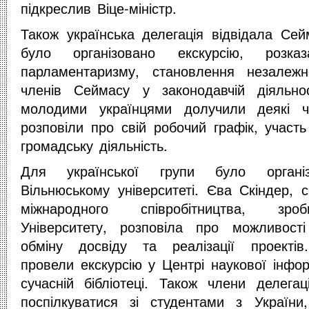
підкреслив Віце-міністр.
Також українська делегація відвідала Се
було організовано екскурсію, розка
парламентаризму, становлення незалежн
членів Сеймасу у законодавчій діяльно
молодими українцями долучили деякі ч
розповіли про свій робочий графік, участь 
громадську діяльність.
Для української групи було органі
Вільнюському університеті. Єва Скіндер, с
міжнародного співробітництва, зро
Університету, розповіла про можливості
обміну досвіду та реалізації проектів.
провели екскурсію у Центрі наукової інформ
сучасній бібліотеці. Також члени делега
поспілкуватися зі студентами з України