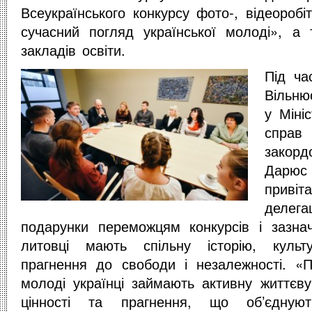
Всеукраїнського конкурсу фото-, відеоробі
сучасний погляд української молоді», а 
закладів освіти.
Під ча
Вільню
у Міні
справ 
закорд
Дарю
прив
деле
подарунки переможцям конкурсів і зазнач
литовці мають спільну історію, куль
прагнення до свободи і незалежності. «
молоді українці займають активну життєву
цінності та прагнення, що об’єдную