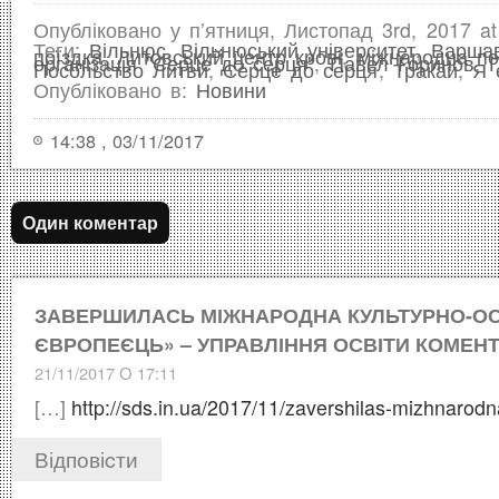
Опубліковано у п’ятниця, Листопад 3rd, 2017 at
Теги:
Вільнюс
,
Вільнюський університет
,
Варша
поїздка
,
Литовський центр крові
,
міжнародна по
організація "Серце до серця"
,
Павел Горинов
,
Посольство Литви
,
Серце до серця
,
Тракай
,
Я 
Опубліковано в:
Новини
14:38 , 03/11/2017
Один коментар
ЗАВЕРШИЛАСЬ МІЖНАРОДНА КУЛЬТУРНО-ОСВ
ЄВРОПЕЄЦЬ» – УПРАВЛІННЯ ОСВІТИ
КОМЕНТ
21/11/2017 О 17:11
[…]
http://sds.in.ua/2017/11/zavershilas-mizhnarodn
Відповіcти