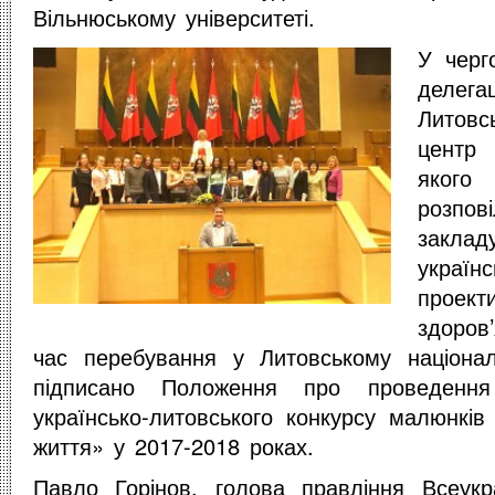
Вільнюському університеті.
У черг
делег
Литовс
центр
якого 
розпов
закл
українс
проект
здоров
час перебування у Литовському націонал
підписано Положення про проведення
українсько-литовського конкурсу малюнкі
життя» у 2017-2018 роках.
Павло Горінов, голова правління Всеукра