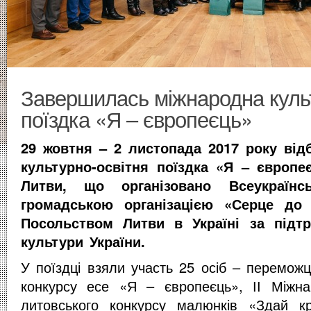
Завершилась міжнародна культ
поїздка «Я – європеєць»
29 жовтня – 2 листопада 2017 року від
культурно-освітня поїздка «Я – європе
Литви, що організовано Всеукраїн
громадською організацією «Серце до
Посольством Литви в Україні за підтр
культури України.
У поїздці взяли участь 25 осіб – переможц
конкурсу есе «Я – європеєць», ІІ Міжнар
литовського конкурсу малюнків «Здай к