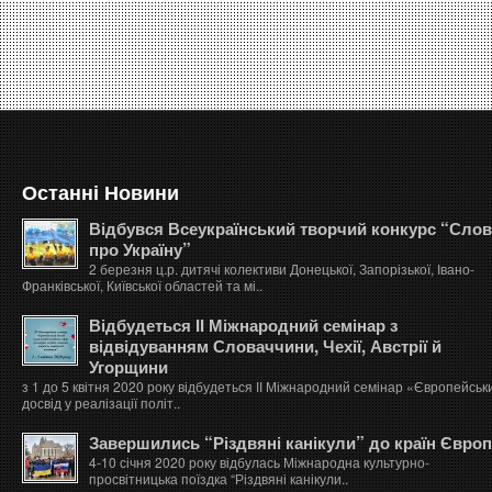
Останні Новини
Відбувся Всеукраїнський творчий конкурс “Сло
про Україну”
2 березня ц.р. дитячі колективи Донецької, Запорізької, Івано-
Франківської, Київської областей та мі..
Відбудеться ІІ Міжнародний семінар з
відвідуванням Словаччини, Чехії, Австрії й
Угорщини
з 1 до 5 квітня 2020 року відбудеться ІІ Міжнародний семінар «Європейськ
досвід у реалізації політ..
Завершились “Різдвяні канікули” до країн Євро
4-10 січня 2020 року відбулась Міжнародна культурно-
просвітницька поїздка “Різдвяні канікули..