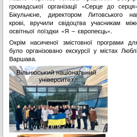
громадської організації «Серце до серця
Бікульчєне, директором Литовського на
крові, вручили свідоцтва учасникам міжн
освітньої поїздки «Я – європеєць».
Окрім насиченої змістовної програми для
було організовано екскурсії у містах Любл
Варшава.